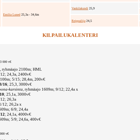
Vankilakundi
25,9
Emilia Luned
25,3a - 34,6m
Reippailija
24,5
KILPAILUKALENTERI
13 000 v€
, ryhmäajo 2100m; HML
12; 24,3a, 2400v€
 2100m; 5/15; 28,4m, 200v€
3/16
; 25,3, 3000v€
oona-karsinta
, ryhmäajo 1609m; 9/12; 22,4a x
/10
; 25,1a, 3000v€
12; 26,3a
/12; 26,2a x
609m; 6/9; 24,4a
/12
; 24,1a, 4000v€
1609m; 5/9; 24,6a, 400v€
7 000 v€