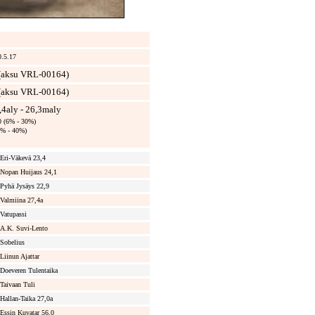
0.5.17
(aksu VRL-00164)
(aksu VRL-00164)
2,4aly - 26,3maly
0 (6% - 30%)
(0% - 40%)
Eri-Väkevä 23,4
Nopan Huijaus 24,1
Pyhä Jysäys 22,9
Valmiina 27,4a
Vatupassi
A.K. Suvi-Lento
Sobelius
Liinun Ajattar
Doeveren Tulentaika
Taivaan Tuli
Hallan-Taika 27,0a
Essin Kuvatar 56,0