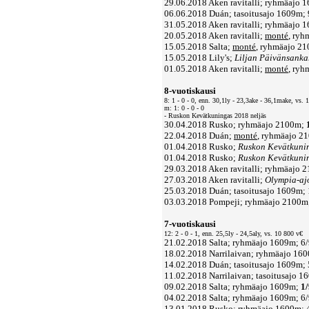
29.06.2018 Aken ravitalli; ryhmäajo 
06.06.2018 Duán; tasoitusajo 1609m; 
31.05.2018 Aken ravitalli; ryhmäajo 
20.05.2018 Aken ravitalli;
monté
, ry
15.05.2018 Salta;
monté
, ryhmäajo 21
15.05.2018 Lily's;
Liljan Päivänsanka
01.05.2018 Aken ravitalli;
monté
, ry
8-vuotiskausi
8: 1 - 0 - 0, enn. 30,1ly - 23,3ake - 36,1make, vs. 
m: 1: 0 - 0 - 0
- Ruskon Kevätkuningas 2018 neljäs
30.04.2018 Rusko; ryhmäajo 2100m;
22.04.2018 Duán;
monté
, ryhmäajo 2
01.04.2018 Rusko;
Ruskon Kevätkuni
01.04.2018 Rusko;
Ruskon Kevätkunin
29.03.2018 Aken ravitalli; ryhmäajo 
27.03.2018 Aken ravitalli;
Olympia-ajo
25.03.2018 Duán; tasoitusajo 1609m; 
03.03.2018 Pompeji; ryhmäajo 2100m;
7-vuotiskausi
12: 2 - 0 - 1, enn. 25,5ly - 24,5aly, vs. 10 800 v€
21.02.2018 Salta; ryhmäajo 1609m; 6/
18.02.2018 Narrilaivan; ryhmäajo 1
14.02.2018 Duán; tasoitusajo 1609m; 
11.02.2018 Narrilaivan; tasoitusajo 
09.02.2018 Salta; ryhmäajo 1609m;
1/
04.02.2018 Salta; ryhmäajo 1609m; 6/
13.01.2018 Rusko; ryhmäajo 1600m; 4