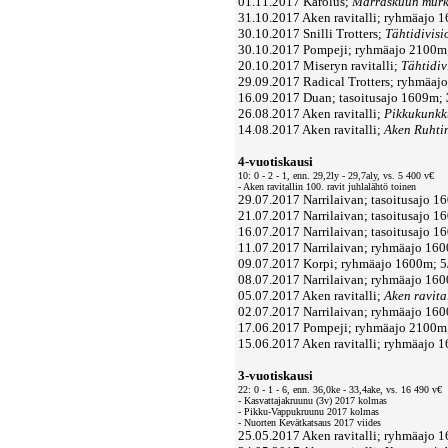
01.11.2017 Karolus;
Marraskuun mur
31.10.2017 Aken ravitalli; ryhmäajo 
30.10.2017 Snilli Trotters;
Tähtidivis
30.10.2017 Pompeji; ryhmäajo 2100m
20.10.2017 Miseryn ravitalli;
Tähtidiv
29.09.2017 Radical Trotters; ryhmäa
16.09.2017 Duan; tasoitusajo 1609m;
26.08.2017 Aken ravitalli;
Pikkukunkk
14.08.2017 Aken ravitalli;
Aken Ruhti
4-vuotiskausi
10: 0 - 2 - 1, enn. 29,2ly - 29,7aly, vs. 5 400 v€
- Aken ravitallin 100. ravit juhlalähtö toinen
29.07.2017 Narrilaivan; tasoitusajo 1
21.07.2017 Narrilaivan; tasoitusajo 1
16.07.2017 Narrilaivan; tasoitusajo 
11.07.2017 Narrilaivan; ryhmäajo 160
09.07.2017 Korpi; ryhmäajo 1600m; 5
08.07.2017 Narrilaivan; ryhmäajo 160
05.07.2017 Aken ravitalli;
Aken ravita
02.07.2017 Narrilaivan; ryhmäajo 160
17.06.2017 Pompeji; ryhmäajo 2100m;
15.06.2017 Aken ravitalli; ryhmäajo 
3-vuotiskausi
22: 0 - 1 - 6, enn. 36,0ke - 33,4ake, vs. 16 490 v€
- Kasvattajakruunu (3v) 2017 kolmas
- Pikku-Vappukruunu 2017 kolmas
- Nuorten Kevätkatsaus 2017 viides
25.05.2017 Aken ravitalli; ryhmäajo 