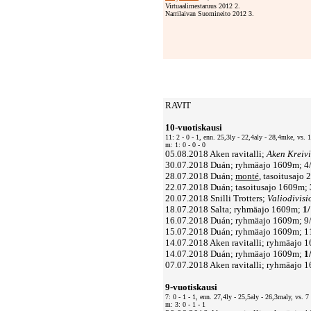
Virtuaalimestaruus 2012 2.
Narrilaivan Suomineito 2012 3.
RAVIT
10-vuotiskausi
11: 2 - 0 - 1, enn. 25,3ly - 22,4aly - 28,4mke, vs. 
m: 1: 0 - 0 - 0
05.08.2018 Aken ravitalli;
Aken Kreivi
30.07.2018 Duán; ryhmäajo 1609m; 4/
28.07.2018 Duán;
monté
, tasoitusajo
22.07.2018 Duán; tasoitusajo 1609m;
20.07.2018 Snilli Trotters;
Valiodivisi
18.07.2018 Salta; ryhmäajo 1609m;
1
16.07.2018 Duán; ryhmäajo 1609m; 9/
15.07.2018 Duán; ryhmäajo 1609m; 11
14.07.2018 Aken ravitalli; ryhmäajo 1
14.07.2018 Duán; ryhmäajo 1609m;
1
07.07.2018 Aken ravitalli; ryhmäajo 
9-vuotiskausi
7: 0 - 1 - 1, enn. 27,4ly - 25,5aly - 26,3maly, vs. 
m: 3: 0 - 1 - 1