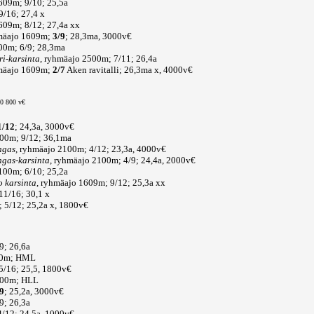
1609m; 9/10; 25,5a
9/16; 27,4 x
1609m; 8/12; 27,4a xx
hmäajo 1609m;
3/9
; 28,3ma, 3000v€
00m; 6/9; 28,3ma
ri-karsinta
, ryhmäajo 2500m; 7/11; 26,4a
hmäajo 1609m;
2/7
Aken ravitalli; 26,3ma x, 4000v€
10 800 v€
1/12
; 24,3a, 3000v€
100m; 9/12; 36,1ma
ngas
, ryhmäajo 2100m; 4/12; 23,3a, 4000v€
gas-karsinta
, ryhmäajo 2100m; 4/9; 24,4a, 2000v€
2100m; 6/10; 25,2a
 karsinta
, ryhmäajo 1609m; 9/12; 25,3a xx
11/16; 30,1 x
 5/12; 25,2a x, 1800v€
9; 26,6a
600m; HML
5/16; 25,5, 1800v€
1600m; HLL
9
; 25,2a, 3000v€
9; 26,3a
/12; 24,5a, 1000v€