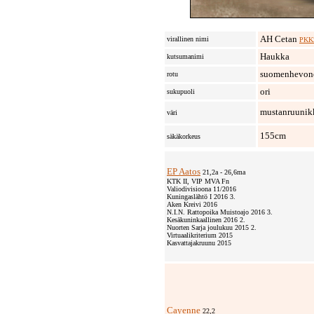
AH Cetan
virallinen nimi
PKK
Haukka
kutsumanimi
suomenhevon
rotu
ori
sukupuoli
mustanruunik
väri
155cm
säkäkorkeus
EP Aatos
21,2a - 26,6ma
KTK II, VIP MVA Fn
Valiodivisioona 11/2016
Kuningaslähtö I 2016 3.
Aken Kreivi 2016
N.I.N. Rattopoika Muistoajo 2016 3.
Kesäkuninkaallinen 2016 2.
Nuorten Sarja joulukuu 2015 2.
Virtuaalikriterium 2015
Kasvattajakruunu 2015
Cayenne
22,2