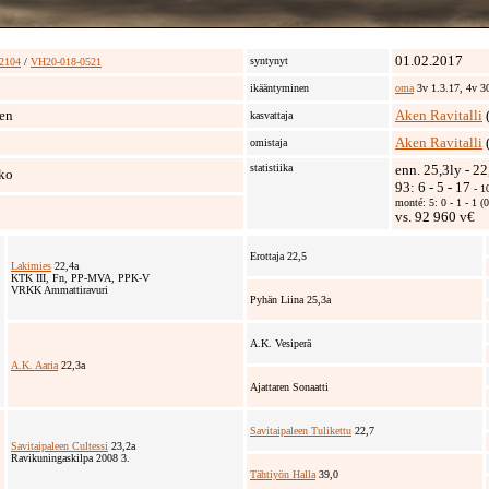
01.02.2017
syntynyt
2104
/
VH20-018-0521
ikääntyminen
oma
3v 1.3.17, 4v 3
en
Aken Ravitalli
kasvattaja
Aken Ravitalli
omistaja
statistiika
enn. 25,3ly - 2
ko
93: 6 - 5 - 17
- 1
monté: 5: 0 - 1 - 1 
vs. 92 960 v€
Erottaja 22,5
Lakimies
22,4a
KTK III, Fn, PP-MVA, PPK-V
VRKK Ammattiravuri
Pyhän Liina 25,3a
A.K. Vesiperä
A.K. Aaria
22,3a
Ajattaren Sonaatti
Savitaipaleen Tulikettu
22,7
Savitaipaleen Cultessi
23,2a
Ravikuningaskilpa 2008 3.
Tähtiyön Halla
39,0