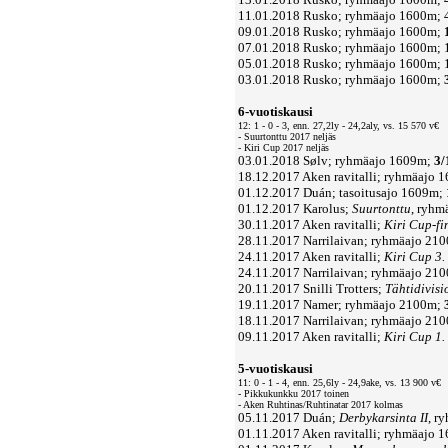
11.01.2018 Rusko; ryhmäajo 1600m; 4
09.01.2018 Rusko; ryhmäajo 1600m;
07.01.2018 Rusko; ryhmäajo 1600m; 1
05.01.2018 Rusko; ryhmäajo 1600m; 1
03.01.2018 Rusko; ryhmäajo 1600m;
6-vuotiskausi
12: 1 - 0 - 3, enn. 27,2ly - 24,2aly, vs. 15 570 v€
- Suurtonttu 2017 neljäs
- Kiri Cup 2017 neljäs
03.01.2018 Sølv; ryhmäajo 1609m;
3/
18.12.2017 Aken ravitalli; ryhmäajo 
01.12.2017 Duán; tasoitusajo 1609m;
01.12.2017 Karolus;
Suurtonttu
, ryhm
30.11.2017 Aken ravitalli;
Kiri Cup-fi
28.11.2017 Narrilaivan; ryhmäajo 21
24.11.2017 Aken ravitalli;
Kiri Cup 3.
24.11.2017 Narrilaivan; ryhmäajo 210
20.11.2017 Snilli Trotters;
Tähtidivisi
19.11.2017 Namer; ryhmäajo 2100m;
18.11.2017 Narrilaivan; ryhmäajo 210
09.11.2017 Aken ravitalli;
Kiri Cup 1.
5-vuotiskausi
11: 0 - 1 - 4, enn. 25,6ly - 24,9ake, vs. 13 900 v€
- Pikkukunkku 2017 toinen
- Aken Ruhtinas/Ruhtinatar 2017 kolmas
05.11.2017 Duán;
Derbykarsinta II
, r
01.11.2017 Aken ravitalli; ryhmäajo 