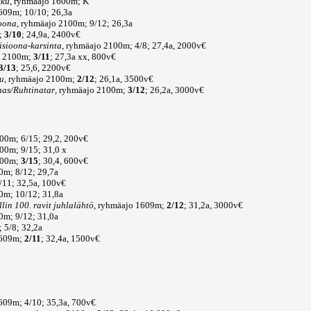
kku
, ryhmäajo 1600m; K
1609m; 10/10; 26,3a
ioona
, ryhmäajo 2100m; 9/12; 26,3a
;
3/10
; 24,9a, 2400v€
isioona-karsinta
, ryhmäajo 2100m; 4/8; 27,4a, 2000v€
jo 2100m;
3/11
; 27,3a xx, 800v€
3/13
; 25,6, 2200v€
u
, ryhmäajo 2100m;
2/12
; 26,1a, 3500v€
nas/Ruhtinatar
, ryhmäajo 2100m;
3/12
; 26,2a, 3000v€
600m; 6/15; 29,2, 200v€
600m; 9/15; 31,0 x
1600m;
3/15
; 30,4, 600v€
0m; 8/12; 29,7a
/11; 32,5a, 100v€
0m; 10/12; 31,8a
llin 100. ravit juhlalähtö
, ryhmäajo 1609m;
2/12
; 31,2a, 3000v€
0m; 9/12; 31,0a
 5/8; 32,2a
1609m;
2/11
; 32,4a, 1500v€
1609m; 4/10; 35,3a, 700v€