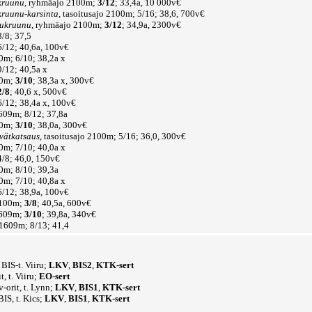
kruunu
, ryhmäajo 2100m;
3/12
; 33,4a, 10 000v€
kruunu-karsinta
, tasoitusajo 2100m; 5/16; 38,6, 700v€
pukruunu
, ryhmäajo 2100m;
3/12
; 34,9a, 2300v€
8/8; 37,5
/12; 40,6a, 100v€
0m; 6/10; 38,2a x
/12; 40,5a x
00m;
3/10
; 38,3a x, 300v€
2/8
; 40,6 x, 500v€
/12; 38,4a x, 100v€
1609m; 8/12; 37,8a
00m;
3/10
; 38,0a, 300v€
vätkatsaus
, tasoitusajo 2100m; 5/16; 36,0, 300v€
0m; 7/10; 40,0a x
4/8; 46,0, 150v€
0m; 8/10; 39,3a
0m; 7/10; 40,8a x
/12; 38,9a, 100v€
2100m;
3/8
; 40,5a, 600v€
1609m;
3/10
; 39,8a, 340v€
 1609m; 8/13; 41,4
, BIS-t. Viiru;
LKV
,
BIS2
,
KTK-sert
t, t. Viiru;
EO-sert
v-orit, t. Lynn;
LKV
,
BIS1
,
KTK-sert
 BIS, t. Kics;
LKV
,
BIS1
,
KTK-sert