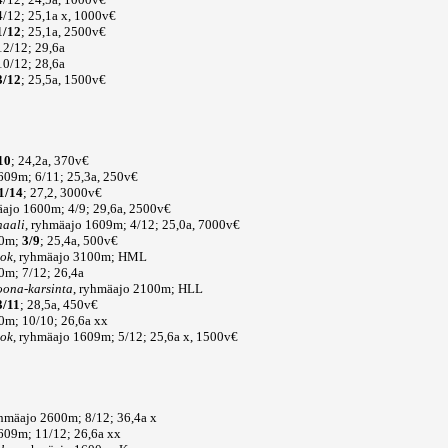
/12; 25,1a x, 1000v€
1/12
; 25,1a, 2500v€
2/12; 29,6a
0/12; 28,6a
3/12
; 25,5a, 1500v€
10
; 24,2a, 370v€
1609m; 6/11; 25,3a, 250v€
1/14
; 27,2, 3000v€
äajo 1600m; 4/9; 29,6a, 2500v€
naali
, ryhmäajo 1609m; 4/12; 25,0a, 7000v€
00m;
3/9
; 25,4a, 500v€
 ok
, ryhmäajo 3100m; HML
0m; 7/12; 26,4a
oona-karsinta
, ryhmäajo 2100m; HLL
3/11
; 28,5a, 450v€
0m; 10/10; 26,6a xx
 ok
, ryhmäajo 1609m; 5/12; 25,6a x, 1500v€
yhmäajo 2600m; 8/12; 36,4a x
1609m; 11/12; 26,6a xx