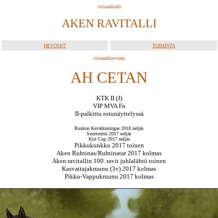
virtuaalitalli
AKEN RAVITALLI
HEVOSET
TOIMINTA
virtuaalihevonen
AH CETAN
KTK II (J)
VIP MVA Fn
II-palkittu rotunäyttelyssä
Ruskon Kevätkuningas 2018 neljäs
Suurtonttu 2017 neljäs
Kiri Cup 2017 neljäs
Pikkukunkku 2017 toinen
Aken Ruhtinas/Ruhtinatar 2017 kolmas
Aken ravitallin 100. ravit juhlalähtö toinen
Kasvattajakruunu (3v) 2017 kolmas
Pikku-Vappukruunu 2017 kolmas