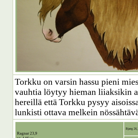
Torkku on varsin hassu pieni mies.
vauhtia löytyy hieman liiaksikin as
hereillä että Torkku pysyy aisois
lunkisti ottava melkein nössähtä
Bjørg 26,
Ragnar 23,9