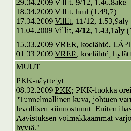
29.04.2009
Villit
, 9/12, 1.46,8ake
18.04.2009
Villit
, hml (1.49,7)
17.04.2009
Villit
, 11/12, 1.53,9aly
11.04.2009
Villit
,
4/12
, 1.43,1aly 
15.03.2009
VRER
, koelähtö, LÄP
01.03.2009
VRER
, koelähtö, hylät
MUUT
PKK-näyttelyt
08.02.2009
PKK
; PKK-luokka ore
"Tunnelmallinen kuva, johtuen var
levollisen kiinnostunut. Eniten ihas
Aavistuksen voimakkaammat varjot 
hyviä."