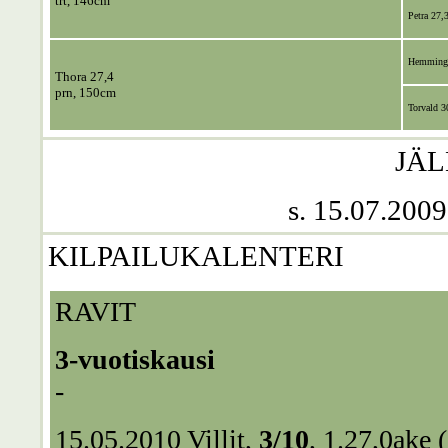
trt, 146cm
Petra 27,
Hemming
Thora 27,4
prn, 150cm
Torvald 3
JÄL
s. 15.07.2009
KILPAILUKALENTERI
RAVIT
3-vuotiskausi
-
15.05.2010
Villit
,
3/10
, 1.27,0ake 